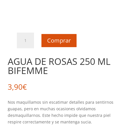
AGUA
Comprar
DE
ROSAS
250
AGUA DE ROSAS 250 ML
ML
BIFEMME
BIFEMME
cantidad
3,90
€
Nos maquillamos sin escatimar detalles para sentirnos
guapas, pero en muchas ocasiones olvidamos
desmaquillarnos. Este hecho impide que nuestra piel
respire correctamente y se mantenga sucia.