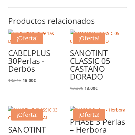
Productos relacionados
¡Oferta!
¡Oferta!
CABELPLUS
SANOTINT
30Perlas -
CLASSIC 05
Derbós
CASTAÑO
DORADO
El
El
18,61
€
15,00
€
precio
precio
El
El
13,30
€
13,00
€
original
actual
precio
precio
era:
es:
original
actual
18,61€.
15,00€.
era:
es:
¡Oferta!
¡Oferta!
PHASE 3 Perlas
13,30€.
13,00€.
SANOTINT
– Herbora