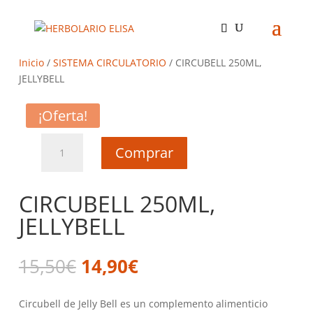
Inicio
/
SISTEMA CIRCULATORIO
/ CIRCUBELL 250ML,
JELLYBELL
¡Oferta!
CIRCUBELL
Comprar
250ML,
JELLYBELL
cantidad
CIRCUBELL 250ML,
JELLYBELL
El
El
15,50
€
14,90
€
precio
precio
original
actual
Circubell de Jelly Bell es un complemento alimenticio