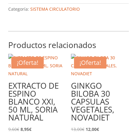
Categoría:
SISTEMA CIRCULATORIO
Productos relacionados
¡Oferta!
¡Oferta!
EXTRACTO DE
GINKGO
ESPINO
BILOBA 30
BLANCO XXI,
CAPSULAS
50 ML, SORIA
VEGETALES,
NATURAL
NOVADIET
El
El
El
El
9,60
€
8,95
€
13,00
€
12,00
€
precio
precio
precio
precio