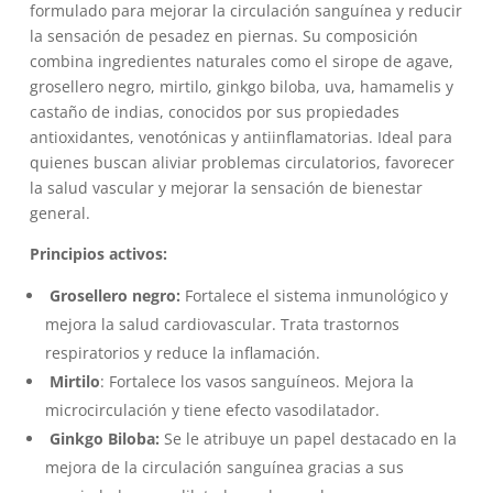
era:
es:
formulado para mejorar la circulación sanguínea y reducir
15,50€.
14,90€.
la sensación de pesadez en piernas. Su composición
combina ingredientes naturales como el sirope de agave,
grosellero negro, mirtilo, ginkgo biloba, uva, hamamelis y
castaño de indias, conocidos por sus propiedades
antioxidantes, venotónicas y antiinflamatorias. Ideal para
quienes buscan aliviar problemas circulatorios, favorecer
la salud vascular y mejorar la sensación de bienestar
general.
Principios activos:
Grosellero negro:
Fortalece el sistema inmunológico y
mejora la salud cardiovascular. Trata trastornos
respiratorios y reduce la inflamación.
Mirtilo
: Fortalece los vasos sanguíneos. Mejora la
microcirculación y tiene efecto vasodilatador.
Ginkgo Biloba:
Se le atribuye un papel destacado en la
mejora de la circulación sanguínea gracias a sus