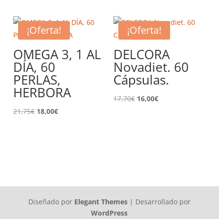
original
actual
original
actual
era:
es:
era:
es:
¡Oferta!
¡Oferta!
9,60€.
8,95€.
13,00€.
12,00€.
OMEGA 3, 1 AL
DELCORA
DÍA, 60
Novadiet. 60
PERLAS,
Cápsulas.
HERBORA
El
El
17,70
€
16,00
€
El
El
precio
precio
21,75
€
18,00
€
precio
precio
original
actual
original
actual
era:
es:
era:
es:
17,70€.
16,00€.
21,75€.
18,00€.
Diseñado por
Elegant Themes
| Desarrollado por
WordPress