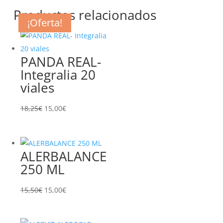
Productos relacionados
¡Oferta!
¡Oferta!
¡Oferta!
¡Oferta!
PANDA REAL-
Integralia 20
viales
El
El
18,25
€
15,00
€
precio
precio
original
actual
era:
es:
ALERBALANCE
18,25€.
15,00€.
250 ML
El
El
15,50
€
15,00
€
precio
precio
original
actual