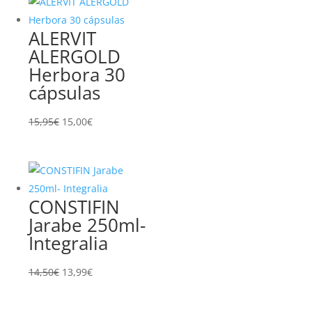
era:
es:
15,50€.
15,00€.
ALERVIT
ALERGOLD
Herbora 30
cápsulas
El
El
15,95
€
15,00
€
precio
precio
original
actual
era:
es:
15,95€.
15,00€.
CONSTIFIN
Jarabe 250ml-
Integralia
El
El
14,50
€
13,99
€
precio
precio
original
actual