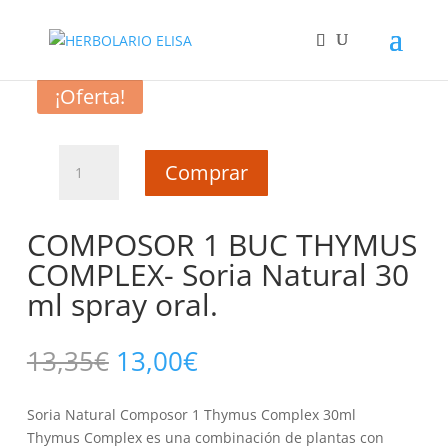
Inicio
/
ALERGIAS Y SISTEMA INMUNOLOGICO
/
COMPOSOR 1 BUC THYMUS COMPLEX- Soria Natural 30 ml
spray oral.
¡Oferta!
COMPOSOR
Comprar
1
BUC
THYMUS
COMPOSOR 1 BUC THYMUS
COMPLEX-
COMPLEX- Soria Natural 30
Soria
ml spray oral.
Natural
30
ml
El
El
13,35
€
13,00
€
spray
precio
precio
oral.
original
actual
cantidad
Soria Natural Composor 1 Thymus Complex 30ml
era:
es:
Thymus Complex es una combinación de plantas con