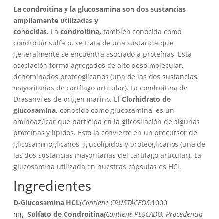
original
actual
La condroitina y la glucosamina son dos sustancias
era:
es:
ampliamente utilizadas y
19,99€.
18,99€.
conocidas.
La
condroitina,
también conocida como
condroitín sulfato, se trata de una sustancia que
generalmente se encuentra asociado a proteínas. Esta
asociación forma agregados de alto peso molecular,
denominados proteoglicanos (una de las dos sustancias
mayoritarias de cartílago articular). La condroitina de
Drasanvi es de origen marino. El
Clorhidrato de
glucosamina,
conocido como glucosamina, es un
aminoazúcar que participa en la glicosilación de algunas
proteínas y lípidos. Esto la convierte en un precursor de
glicosaminoglicanos, glucolípidos y proteoglicanos (una de
las dos sustancias mayoritarias del cartílago articular). La
glucosamina utilizada en nuestras cápsulas es HCl.
Ingredientes
D-Glucosamina HCL
(Contiene CRUSTÁCEOS)
1000
mg,
Sulfato de Condroitina
(Contiene PESCADO, Procedencia