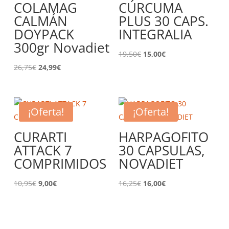
COLAMAG
CÚRCUMA
CALMÁN
PLUS 30 CAPS.
DOYPACK
INTEGRALIA
300gr Novadiet
El
El
19,50
€
15,00
€
El
El
precio
precio
26,75
€
24,99
€
precio
precio
original
actual
original
actual
era:
es:
era:
es:
19,50€.
15,00€.
¡Oferta!
¡Oferta!
26,75€.
24,99€.
CURARTI
HARPAGOFITO
ATTACK 7
30 CAPSULAS,
COMPRIMIDOS
NOVADIET
El
El
El
El
10,95
€
9,00
€
16,25
€
16,00
€
precio
precio
precio
precio
original
actual
original
actual
era:
es:
era:
es: