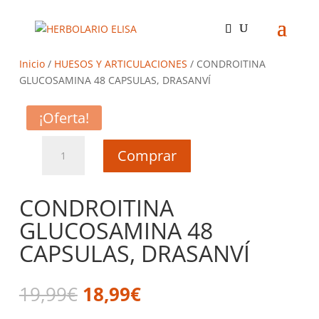
Inicio
/
HUESOS Y ARTICULACIONES
/ CONDROITINA
GLUCOSAMINA 48 CAPSULAS, DRASANVÍ
¡Oferta!
CONDROITINA
Comprar
GLUCOSAMINA
48
CAPSULAS,
CONDROITINA
DRASANVÍ
GLUCOSAMINA 48
cantidad
CAPSULAS, DRASANVÍ
El
El
19,99
€
18,99
€
precio
precio