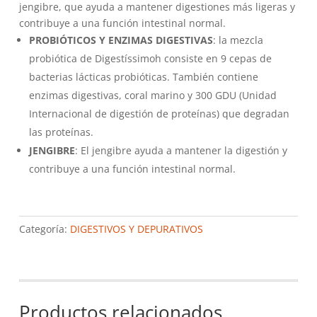
era:
es:
jengibre, que ayuda a mantener digestiones más ligeras y
14,25€.
12,00€.
contribuye a una función intestinal normal.
PROBIÓTICOS Y ENZIMAS DIGESTIVAS
: la mezcla
probiótica de Digestíssimoh consiste en 9 cepas de
bacterias lácticas probióticas. También contiene
enzimas digestivas, coral marino y 300 GDU (Unidad
Internacional de digestión de proteínas) que degradan
las proteínas.
JENGIBRE
: El jengibre ayuda a mantener la digestión y
contribuye a una función intestinal normal.
Categoría:
DIGESTIVOS Y DEPURATIVOS
Productos relacionados