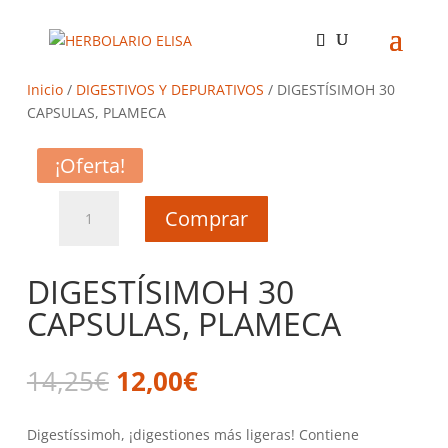
Inicio
/
DIGESTIVOS Y DEPURATIVOS
/ DIGESTÍSIMOH 30
CAPSULAS, PLAMECA
¡Oferta!
DIGESTÍSIMOH
Comprar
30
CAPSULAS,
PLAMECA
DIGESTÍSIMOH 30
cantidad
CAPSULAS, PLAMECA
El
El
14,25
€
12,00
€
precio
precio
original
actual
Digestíssimoh, ¡digestiones más ligeras! Contiene