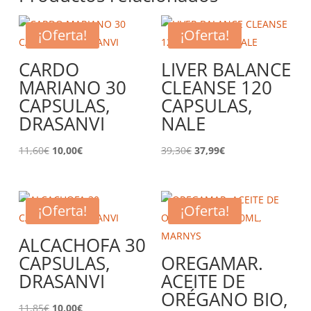
¡Oferta!
¡Oferta!
CARDO
LIVER BALANCE
MARIANO 30
CLEANSE 120
CAPSULAS,
CAPSULAS,
DRASANVI
NALE
El
El
El
El
11,60
€
10,00
€
39,30
€
37,99
€
precio
precio
precio
precio
original
actual
original
actual
era:
es:
era:
es:
¡Oferta!
¡Oferta!
11,60€.
10,00€.
39,30€.
37,99€.
ALCACHOFA 30
CAPSULAS,
OREGAMAR.
DRASANVI
ACEITE DE
ORÉGANO BIO,
El
El
11,85
€
10,00
€