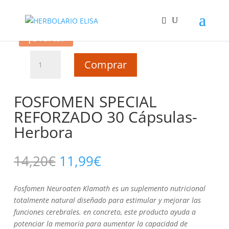
Inicio
/
MEMORIA
/ FOSFOMEN SPECIAL REFORZADO 30
Cápsulas- Herbora
¡Oferta!
FOSFOMEN
Comprar
SPECIAL
REFORZADO
30
FOSFOMEN SPECIAL
Cápsulas-
REFORZADO 30 Cápsulas-
Herbora
Herbora
cantidad
El
El
14,20
€
11,99
€
precio
precio
original
actual
Fosfomen Neuroaten Klamath es un suplemento nutricional
era:
es:
totalmente natural diseñado para estimular y mejorar las
14,20€.
11,99€.
funciones cerebrales. en concreto, este producto ayuda a
potenciar la memoria para aumentar la capacidad de