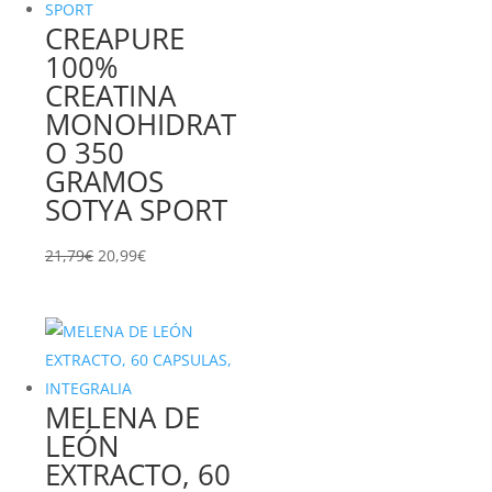
CREAPURE
100%
CREATINA
MONOHIDRAT
O 350
GRAMOS
SOTYA SPORT
El
El
21,79
€
20,99
€
precio
precio
original
actual
era:
es:
21,79€.
20,99€.
MELENA DE
LEÓN
EXTRACTO, 60