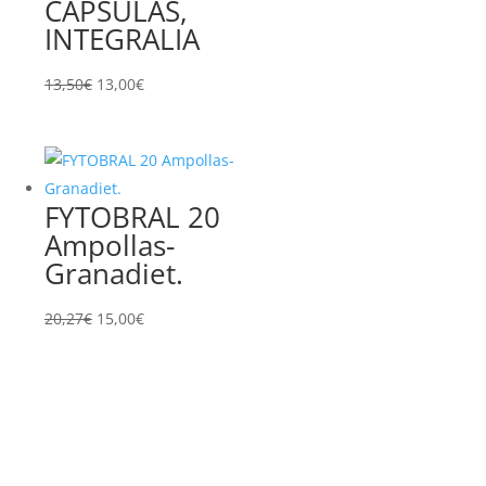
CAPSULAS,
INTEGRALIA
El
El
13,50
€
13,00
€
precio
precio
original
actual
era:
es:
13,50€.
13,00€.
FYTOBRAL 20
Ampollas-
Granadiet.
El
El
20,27
€
15,00
€
precio
precio
original
actual
era:
es:
20,27€.
15,00€.