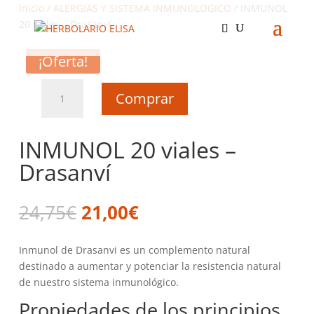
Inicio
/
ALERGIAS Y SISTEMA INMUNOLOGICO
/ INMUNOL
20 viales – Drasanví
¡Oferta!
INMUNOL
Comprar
20
viales
-
INMUNOL 20 viales –
Drasanví
Drasanví
cantidad
El
El
24,75
€
21,00
€
precio
precio
original
actual
Inmunol de Drasanvi es un complemento natural
era:
es:
destinado a aumentar y potenciar la resistencia natural
24,75€.
21,00€.
de nuestro sistema inmunológico.
Propiedades de los principios