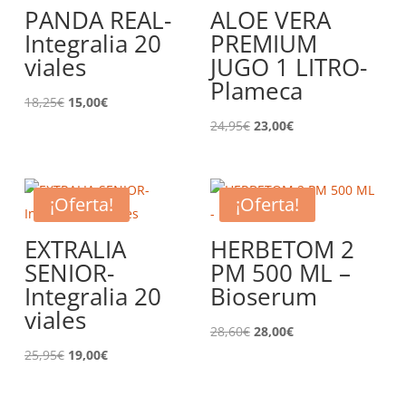
PANDA REAL-
ALOE VERA
Integralia 20
PREMIUM
viales
JUGO 1 LITRO-
Plameca
El
El
18,25
€
15,00
€
precio
precio
El
El
24,95
€
23,00
€
original
actual
precio
precio
era:
es:
original
actual
18,25€.
15,00€.
era:
es:
¡Oferta!
¡Oferta!
24,95€.
23,00€.
EXTRALIA
HERBETOM 2
SENIOR-
PM 500 ML –
Integralia 20
Bioserum
viales
El
El
28,60
€
28,00
€
El
El
precio
precio
25,95
€
19,00
€
precio
precio
original
actual
original
actual
era:
es: