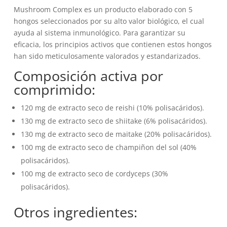
original
actual
Mushroom Complex es un producto elaborado con 5
era:
es:
hongos seleccionados por su alto valor biológico, el cual
15,60€.
13,99€.
ayuda al sistema inmunológico. Para garantizar su
eficacia, los principios activos que contienen estos hongos
han sido meticulosamente valorados y estandarizados.
Composición activa por
comprimido:
120 mg de extracto seco de reishi (10% polisacáridos).
130 mg de extracto seco de shiitake (6% polisacáridos).
130 mg de extracto seco de maitake (20% polisacáridos).
100 mg de extracto seco de champiñon del sol (40%
polisacáridos).
100 mg de extracto seco de cordyceps (30%
polisacáridos).
Otros ingredientes: