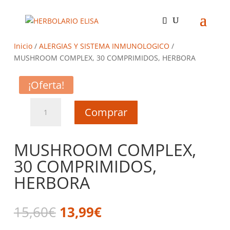
Inicio
/
ALERGIAS Y SISTEMA INMUNOLOGICO
/
MUSHROOM COMPLEX, 30 COMPRIMIDOS, HERBORA
¡Oferta!
MUSHROOM
Comprar
COMPLEX,
30
COMPRIMIDOS,
MUSHROOM COMPLEX,
HERBORA
30 COMPRIMIDOS,
cantidad
HERBORA
El
El
15,60
€
13,99
€
precio
precio