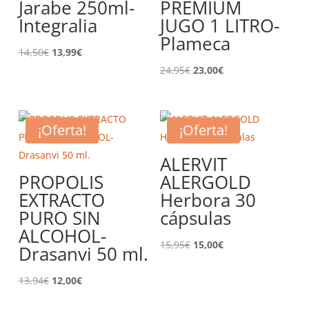
Jarabe 250ml-
PREMIUM
Integralia
JUGO 1 LITRO-
Plameca
El
El
14,50
€
13,99
€
precio
precio
El
El
24,95
€
23,00
€
original
actual
precio
precio
era:
es:
original
actual
14,50€.
13,99€.
era:
es:
¡Oferta!
¡Oferta!
24,95€.
23,00€.
ALERVIT
PROPOLIS
ALERGOLD
EXTRACTO
Herbora 30
PURO SIN
cápsulas
ALCOHOL-
El
El
15,95
€
15,00
€
Drasanvi 50 ml.
precio
precio
El
El
original
actual
13,94
€
12,00
€
precio
precio
era:
es: