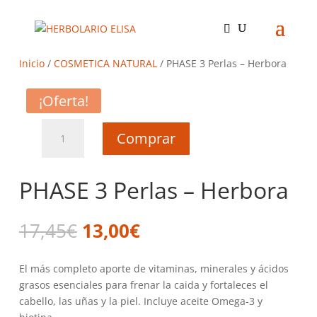
Inicio
/
COSMETICA NATURAL
/ PHASE 3 Perlas – Herbora
¡Oferta!
PHASE
Comprar
3
Perlas
-
PHASE 3 Perlas – Herbora
Herbora
cantidad
El
El
17,45
€
13,00
€
precio
precio
original
actual
El más completo aporte de vitaminas, minerales y ácidos
era:
es:
grasos esenciales para frenar la caida y fortaleces el
17,45€.
13,00€.
cabello, las uñas y la piel. Incluye aceite Omega-3 y