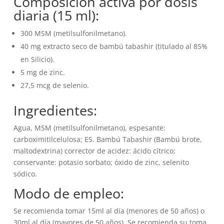
Composición activa por dosis
diaria (15 ml):
300 MSM (metilsulfonilmetano).
40 mg extracto seco de bambú tabashir (titulado al 85%
en Silicio).
5 mg de zinc.
27,5 mcg de selenio.
Ingredientes:
Agua, MSM (metilsulfonilmetano), espesante:
carboximitilcelulosa; ES. Bambú Tabashir (Bambú brote,
maltodextrina) corrector de acidez: ácido cítrico;
conservante: potasio sorbato; óxido de zinc, selenito
sódico.
Modo de empleo:
Se recomienda tomar 15ml al día (menores de 50 años) o
30ml al día (mayores de 50 años). Se recomienda su toma