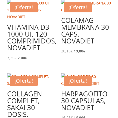
¡Oferta!
¡Oferta!
COLAMAG
VITAMINA D3
MEMBRANA 30
1000 UI, 120
CAPS.
COMPRIMIDOS,
NOVADIET
NOVADIET
El
El
20,15
€
19,00
€
El
El
precio
precio
7,30
€
7,00
€
precio
precio
original
actual
original
actual
era:
es:
era:
es:
20,15€.
19,00€.
¡Oferta!
¡Oferta!
7,30€.
7,00€.
COLLAGEN
HARPAGOFITO
COMPLET,
30 CAPSULAS,
SAKAI 30
NOVADIET
DOSIS.
El
El
16,25
€
16,00
€