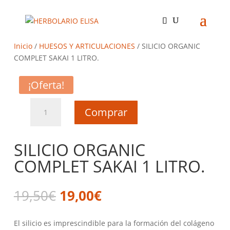
Inicio
/
HUESOS Y ARTICULACIONES
/ SILICIO ORGANIC
COMPLET SAKAI 1 LITRO.
¡Oferta!
SILICIO
Comprar
ORGANIC
COMPLET
SAKAI
SILICIO ORGANIC
1
COMPLET SAKAI 1 LITRO.
LITRO.
cantidad
El
El
19,50
€
19,00
€
precio
precio
original
actual
El silicio es imprescindible para la formación del colágeno