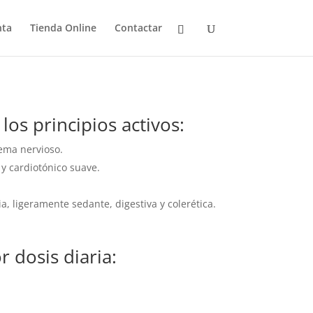
S- Integralia 60
nta
Tienda Online
Contactar
io
al
os principios activos:
€.
tema nervioso.
y cardiotónico suave.
ia, ligeramente sedante, digestiva y colerética.
 dosis diaria: