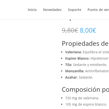
ntegralia 60 cápsulas
VALERIANA PLU
Inicio
Novedades
Soporte
Punto de ve
cápsulas
El
El
9,80
€
8,00
€
precio
prec
original
actu
Propiedades de l
era:
es:
9,80€.
8,00
Valeriana:
Equilibra el sis
Espino Blanco:
Hipotensor 
Tila:
Sedante y emoliente.
Manzanilla:
Antiinflamator
Azahar
: Sedante.
Composición por
720 mg de valeriana.
105 mg de espino blanco.