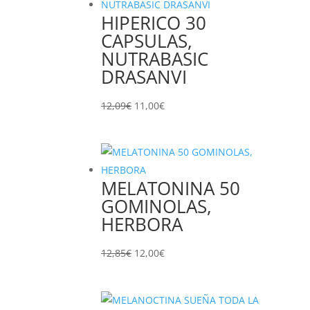
HIPERICO 30
CAPSULAS,
NUTRABASIC
DRASANVI
El
El
12,09
€
11,00
€
precio
precio
original
actual
era:
es:
12,09€.
11,00€.
MELATONINA 50
GOMINOLAS,
HERBORA
El
El
12,85
€
12,00
€
precio
precio
original
actual
era:
es: