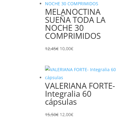
12,85€.
12,00€.
MELANOCTINA
SUEÑA TODA LA
NOCHE 30
COMPRIMIDOS
El
El
12,45
€
10,00
€
precio
precio
original
actual
era:
es:
12,45€.
10,00€.
VALERIANA FORTE-
Integralia 60
cápsulas
El
El
15,50
€
12,00
€
precio
precio
original
actual