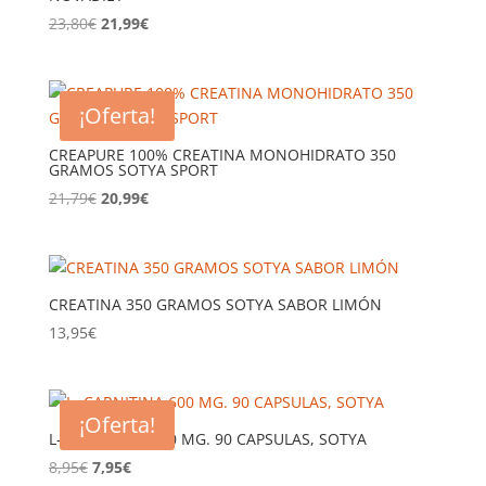
El
El
23,80
€
21,99
€
precio
precio
original
actual
era:
es:
¡Oferta!
23,80€.
21,99€.
CREAPURE 100% CREATINA MONOHIDRATO 350
GRAMOS SOTYA SPORT
El
El
21,79
€
20,99
€
precio
precio
original
actual
era:
es:
21,79€.
20,99€.
CREATINA 350 GRAMOS SOTYA SABOR LIMÓN
13,95
€
¡Oferta!
L- CARNITINA 600 MG. 90 CAPSULAS, SOTYA
El
El
8,95
€
7,95
€