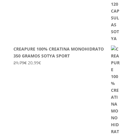
CREAPURE 100% CREATINA MONOHIDRATO
350 GRAMOS SOTYA SPORT
El
El
21,79
€
20,99
€
precio
precio
original
actual
era:
es:
21,79€.
20,99€.