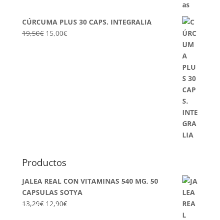
CÚRCUMA PLUS 30 CAPS. INTEGRALIA
El
El
19,50
€
15,00
€
precio
precio
original
actual
era:
es:
19,50€.
15,00€.
Productos
JALEA REAL CON VITAMINAS 540 MG, 50
CAPSULAS SOTYA
El
El
13,29
€
12,90
€
precio
precio