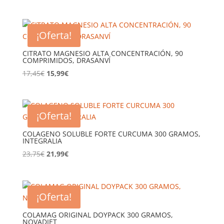
precio
precio
original
actual
era:
es:
¡Oferta!
15,15€.
13,99€.
CITRATO MAGNESIO ALTA CONCENTRACIÓN, 90
COMPRIMIDOS, DRASANVÍ
El
El
17,45
€
15,99
€
precio
precio
original
actual
era:
es:
¡Oferta!
17,45€.
15,99€.
COLAGENO SOLUBLE FORTE CURCUMA 300 GRAMOS,
INTEGRALIA
El
El
23,75
€
21,99
€
precio
precio
original
actual
era:
es:
¡Oferta!
23,75€.
21,99€.
COLAMAG ORIGINAL DOYPACK 300 GRAMOS,
NOVADIET