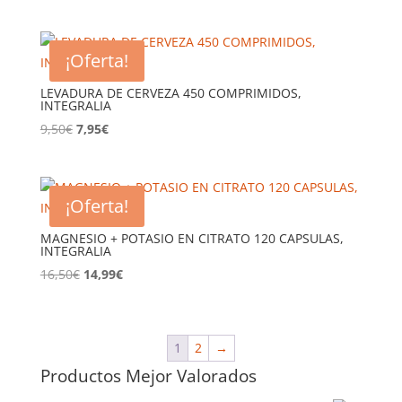
precio
precio
original
actual
era:
es:
¡Oferta!
8,95€.
7,95€.
LEVADURA DE CERVEZA 450 COMPRIMIDOS,
INTEGRALIA
El
El
9,50
€
7,95
€
precio
precio
original
actual
era:
es:
¡Oferta!
9,50€.
7,95€.
MAGNESIO + POTASIO EN CITRATO 120 CAPSULAS,
INTEGRALIA
El
El
16,50
€
14,99
€
precio
precio
original
actual
era:
es:
1
2
→
16,50€.
14,99€.
Productos Mejor Valorados