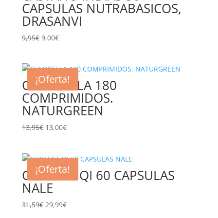
CAPSULAS NUTRABASICOS,
DRASANVI
El
El
9,95
€
9,00
€
precio
precio
original
actual
era:
es:
¡Oferta!
CHLORELLA 180
9,95€.
9,00€.
COMPRIMIDOS.
NATURGREEN
El
El
13,95
€
13,00
€
precio
precio
original
actual
era:
es:
¡Oferta!
CHOLEST QI 60 CAPSULAS
13,95€.
13,00€.
NALE
El
El
31,59
€
29,99
€
precio
precio