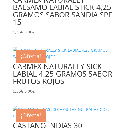
BALSAMO LABIAL STICK 4,25
GRAMOS SABOR SANDIA SPF
15
El
El
5,35
€
5,00
€
precio
precio
original
actual
era:
es:
¡Oferta!
5,35€.
5,00€.
CARMEX NATURALLY SICK
LABIAL 4,25 GRAMOS SABOR
FRUTOS ROJOS
El
El
5,35
€
5,00
€
precio
precio
original
actual
era:
es:
¡Oferta!
5,35€.
5,00€.
CASTAÑO INDIAS 30