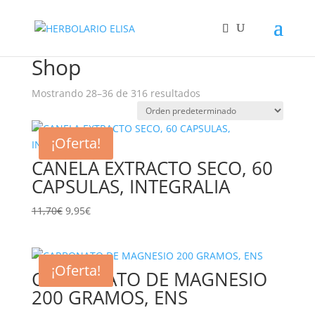
Inicio
/
Shop
/ Página 4
Shop
Mostrando 28–36 de 316 resultados
¡Oferta!
CANELA EXTRACTO SECO, 60
CAPSULAS, INTEGRALIA
El
El
11,70
€
9,95
€
precio
precio
original
actual
era:
es:
¡Oferta!
CARBONATO DE MAGNESIO
11,70€.
9,95€.
200 GRAMOS, ENS