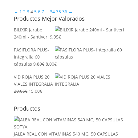
original
actual
←
1
2
3
4
5
6
7
…
34
35
36
→
era:
es:
Productos Mejor Valorados
31,59€.
29,99€.
BILIXIR Jarabe
240ml - Santiveri
9,95
€
PASIFLORA PLUS-
Integralia 60
El
El
cápsulas
9,80
€
8,00
€
precio
precio
VID ROJA PLUS 20
original
actual
VIALES INTEGRALIA
era:
es:
El
El
20,05
€
15,00
€
9,80€.
8,00€.
precio
precio
original
actual
Productos
era:
es:
20,05€.
15,00€.
JALEA REAL CON VITAMINAS 540 MG, 50 CAPSULAS