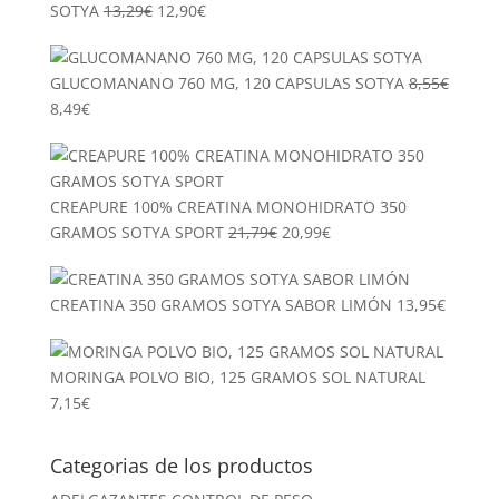
El
El
SOTYA
13,29
€
12,90
€
precio
precio
original
actual
GLUCOMANANO 760 MG, 120 CAPSULAS SOTYA
8,55
€
era:
es:
El
El
8,49
€
13,29€.
12,90€.
precio
precio
original
actual
era:
es:
CREAPURE 100% CREATINA MONOHIDRATO 350
8,55€.
8,49€.
El
El
GRAMOS SOTYA SPORT
21,79
€
20,99
€
precio
precio
original
actual
CREATINA 350 GRAMOS SOTYA SABOR LIMÓN
13,95
€
era:
es:
21,79€.
20,99€.
MORINGA POLVO BIO, 125 GRAMOS SOL NATURAL
7,15
€
Categorias de los productos